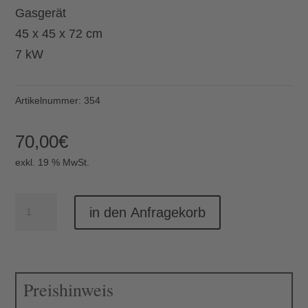
Gasgerät
45 x 45 x 72 cm
7 kW
Artikelnummer:
354
70,00
€
exkl. 19 % MwSt.
Hockerkocher
in den Anfragekorb
Gas
Menge
Preishinweis