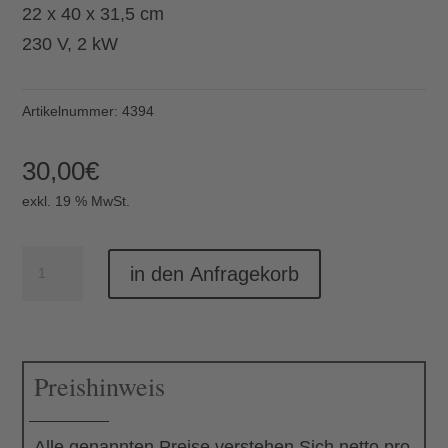
22 x 40 x 31,5 cm
230 V, 2 kW
Artikelnummer:
4394
30,00
€
exkl. 19 % MwSt.
Fritteuse
in den Anfragekorb
4
l
Menge
Preishinweis
Alle genannten Preise verstehen Sich netto pro