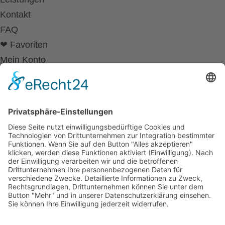
Kontakt
FAQ
❤ Favoriten
Mein Konto
Betriebsferien
Wir befinden uns vom
19.12.2025 bis einschließlich 07.01.2026
in unseren Betriebsferien.
In dieser Zeit werden Anfragen
weiterhin bearbeitet, allerdings