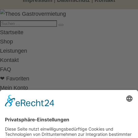
Impressum
|
Datenschutz
|
Kontakt
Startseite
Shop
Leistungen
Kontakt
FAQ
❤ Favoriten
Mein Konto
Betriebsferien