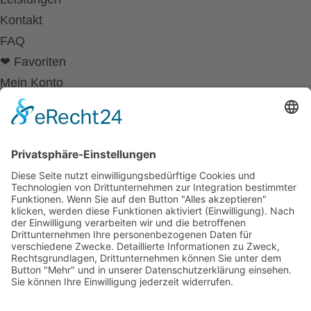
Kontakt
FAQ
❤ Favoriten
Mein Konto
Betriebsferien
Wir befinden uns vom
19.12.2025 bis einschließlich 07.01.2026
in unseren Betriebsferien.
In dieser Zeit werden Anfragen
weiterhin bearbeitet, allerdings