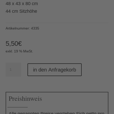
48 x 43 x 80 cm
44 cm Sitzhöhe
Artikelnummer:
4335
5,50
€
exkl. 19 % MwSt.
Designstuhl
in den Anfragekorb
June
Menge
Preishinweis
Alle genannten Preise verstehen Sich netto pro