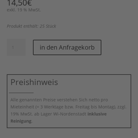
14,50
€
exkl. 19 % MwSt.
Produkt enthält: 25 Stück
Cocktailglas
in den Anfragekorb
0.5
ltr.
(25
Stück)
Menge
Preishinweis
Alle genannten Preise verstehen Sich netto pro
Mieteinheit (= 3 Werktage bzw. Freitag bis Montag), zzgl.
19% MwSt. ab Lager Wi-Nordenstadt
inklusive
Reinigung
.