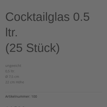
Cocktailglas 0.5
ltr.
(25 Stück)
ungeeicht
0,5 ltr.
Ø 7,5 cm
22 cm Höhe
Artikelnummer:
100