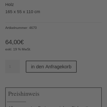
Holz
165 x 55 x 110 cm
Artikelnummer:
4670
64,00
€
exkl. 19 % MwSt.
Brückentisch
in den Anfragekorb
Vegas
lang
weiß
Preishinweis
Menge