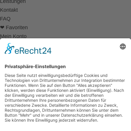
Leistungen
Kontakt
FAQ
❤ Favoriten
Mein Konto
Betriebsferien
Wir befinden uns vom
19.12.2025 bis einschließlich 07.01.2026
in unseren Betriebsferien.
In dieser Zeit werden Anfragen
weiterhin bearbeitet, allerdings