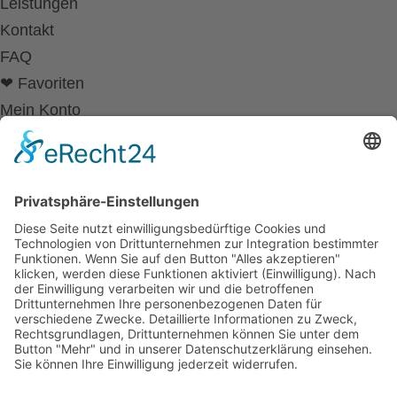
Leistungen
Kontakt
FAQ
❤ Favoriten
Mein Konto
Betriebsferien
Wir befinden uns vom
19.12.2025 bis einschließlich 07.01.2026
in unseren Betriebsferien.
In dieser Zeit werden Anfragen
weiterhin bearbeitet, allerdings