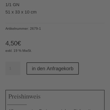
1/1 GN
51 x 33 x 10 cm
Artikelnummer:
2679-1
4,50
€
exkl. 19 % MwSt.
Brotkorb
in den Anfragekorb
1/1
GN
schwarz
Preishinweis
Menge