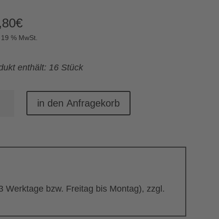
,80
€
. 19 % MwSt.
dukt enthält: 16 Stück
seidel
in den Anfragekorb
ck)
nge
 3 Werktage bzw. Freitag bis Montag), zzgl.