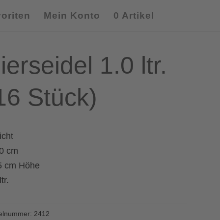
oriten
Mein Konto
0 Artikel
ierseidel 1.0 ltr.
16 Stück)
icht
0 cm
5 cm Höhe
tr.
kelnummer:
2412