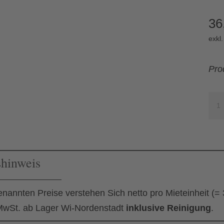
36
exkl
Pro
Bier
1.0
ltr.
(16
shinweis
Stü
Me
enannten Preise verstehen Sich netto pro Mieteinheit (=
wSt. ab Lager Wi-Nordenstadt
inklusive Reinigung
.