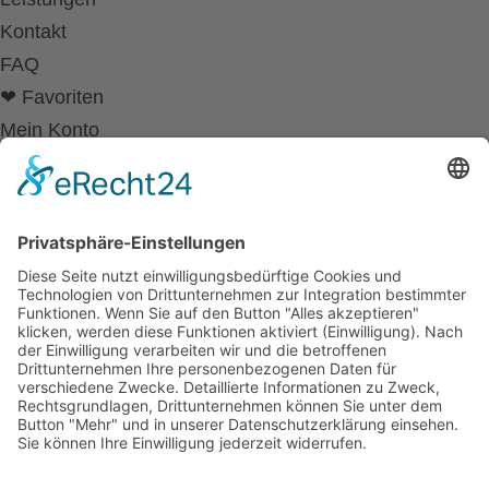
Kontakt
FAQ
❤ Favoriten
Mein Konto
Betriebsferien
Wir befinden uns vom
19.12.2025 bis einschließlich 07.01.2026
in unseren Betriebsferien.
In dieser Zeit werden Anfragen
weiterhin bearbeitet, allerdings