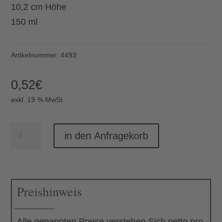
10,2 cm Höhe
150 ml
Artikelnummer:
4493
0,52
€
exkl. 19 % MwSt.
Becher
in den Anfragekorb
Primo
L
Menge
Preishinweis
Alle genannten Preise verstehen Sich netto pro