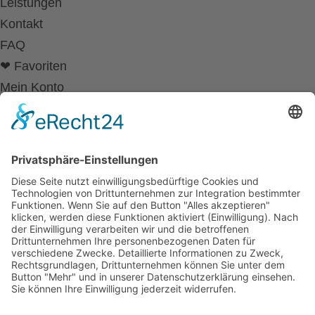
Leistungen
Kontakt
FAQ
❤ Favoriten
Mein Konto
Betriebsferien
Wir befinden uns vom
19.12.2025 bis einschließlich 07.01.2026
in unseren Betriebsferien.
In dieser Zeit werden Anfragen
weiterhin bearbeitet, allerdings