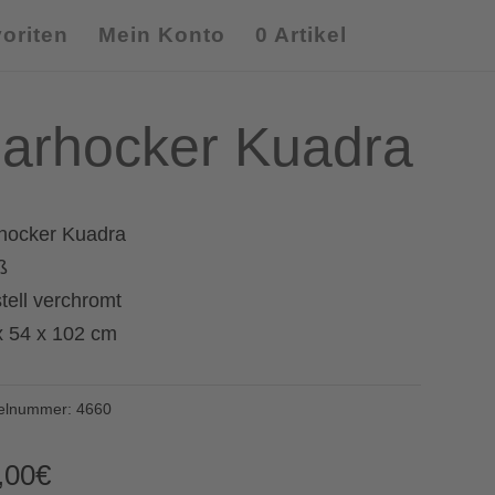
oriten
Mein Konto
0 Artikel
arhocker Kuadra
hocker Kuadra
ß
tell verchromt
x 54 x 102 cm
kelnummer:
4660
,00
€