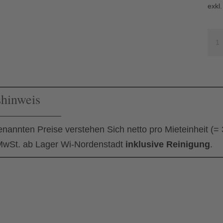
exkl
Bar
Kua
Me
shinweis
enannten Preise verstehen Sich netto pro Mieteinheit (=
wSt. ab Lager Wi-Nordenstadt
inklusive Reinigung
.