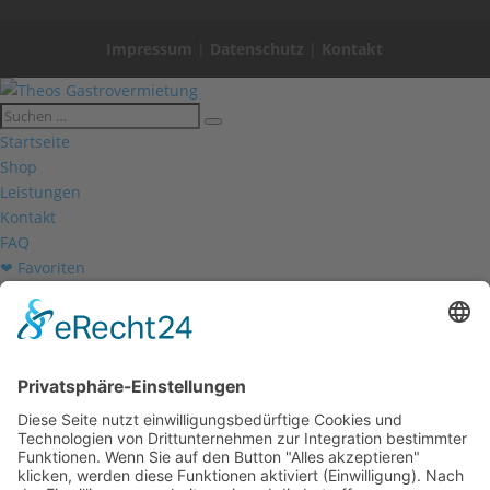
Impressum
|
Datenschutz
|
Kontakt
Startseite
Shop
Leistungen
Kontakt
FAQ
❤ Favoriten
Mein Konto
Betriebsferien
Wir befinden uns vom