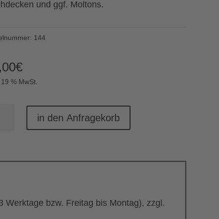
chdecken und ggf. Moltons.
kelnummer:
144
,00
€
. 19 % MwSt.
ketttisch
in den Anfragekorb
d
nge
 3 Werktage bzw. Freitag bis Montag), zzgl.