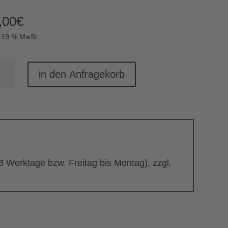
,00
€
. 19 % MwSt.
ketttisch
in den Anfragekorb
ig
nge
 3 Werktage bzw. Freitag bis Montag), zzgl.