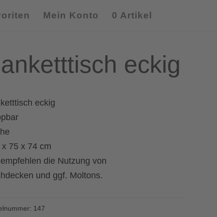
oriten
Mein Konto
0 Artikel
anketttisch eckig
ketttisch eckig
ppbar
he
 x 75 x 74 cm
 empfehlen die Nutzung von
chdecken und ggf. Moltons.
kelnummer:
147