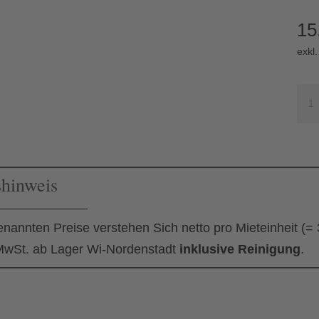
15
exkl
Ban
eck
Me
shinweis
enannten Preise verstehen Sich netto pro Mieteinheit (=
wSt. ab Lager Wi-Nordenstadt
inklusive Reinigung
.