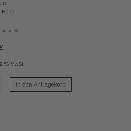
 cm
m Höhe
nummer:
42
€
19 % MwSt.
nbecher
in den Anfragekorb
rg
e