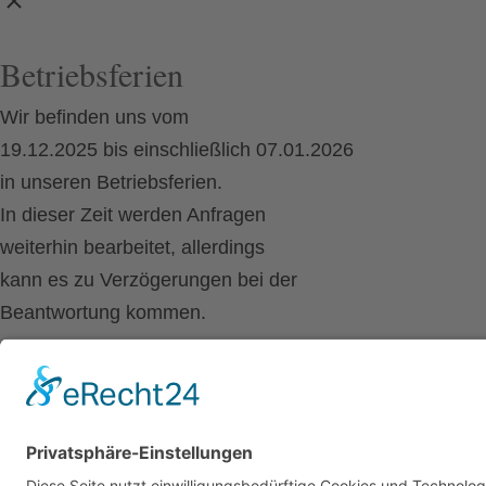
Betriebsferien
Wir befinden uns vom
19.12.2025 bis einschließlich 07.01.2026
in unseren Betriebsferien.
In dieser Zeit werden Anfragen
weiterhin bearbeitet, allerdings
kann es zu Verzögerungen bei der
Beantwortung kommen.