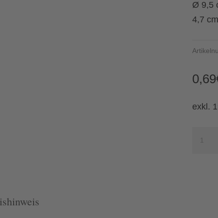
Ø 9,5
4,7 c
Artikel
0,69
exkl. 
Asche
Salzbu
Meng
ishinweis