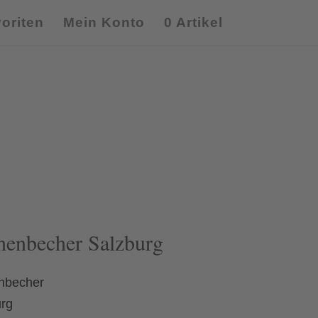
oriten
Mein Konto
0 Artikel
henbecher Salzburg
nbecher
urg