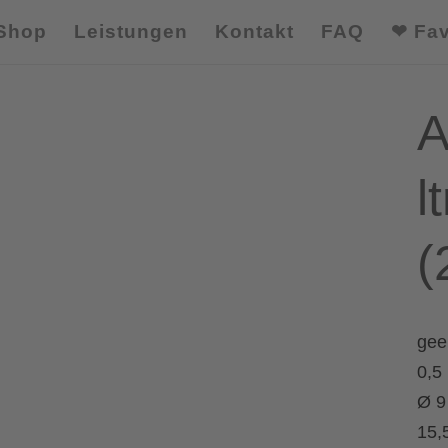
Shop
Leistungen
Kontakt
FAQ
❤ Fav
A
lt
(
gee
0,5 l
Ø 9
15,