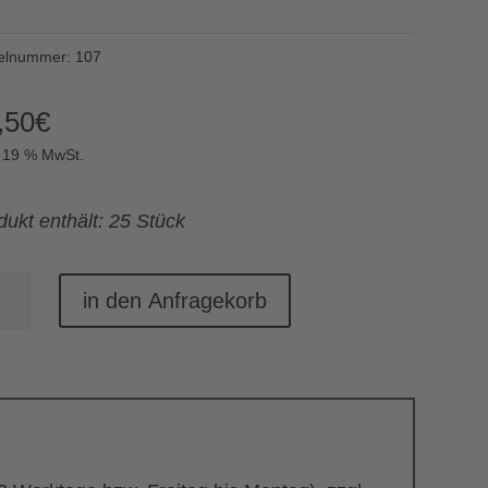
kelnummer:
107
,50
€
. 19 % MwSt.
dukt enthält: 25 Stück
elweinglas
in den Anfragekorb
ck)
nge