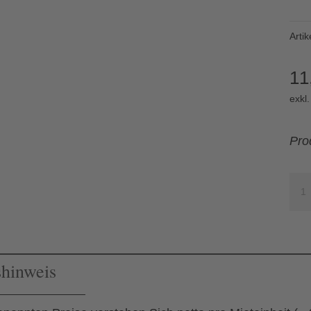
Arti
11
exkl
Pro
Apf
0.5
ltr.
(25
shinweis
Stü
Me