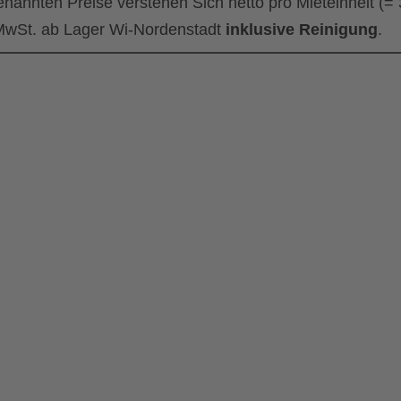
enannten Preise verstehen Sich netto pro Mieteinheit (=
wSt. ab Lager Wi-Nordenstadt
inklusive Reinigung
.