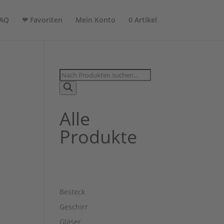
AQ
❤ Favoriten
Mein Konto
0 Artikel
Products
search
Alle
Produkte
Besteck
Geschirr
Gläser