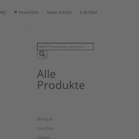
AQ
❤ Favoriten
Mein Konto
0 Artikel
Products
search
Alle
Produkte
Besteck
Geschirr
Gläser