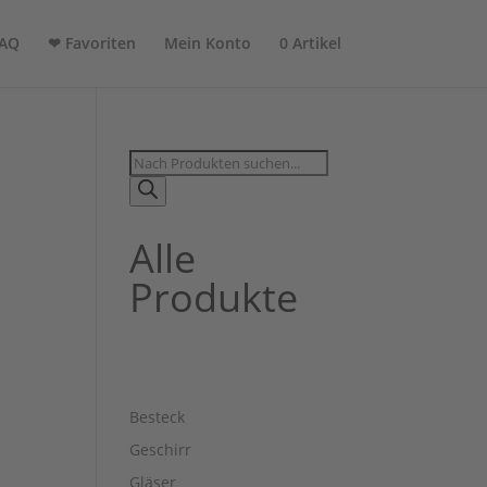
AQ
❤ Favoriten
Mein Konto
0 Artikel
Products
search
Alle
Produkte
Besteck
Geschirr
Gläser