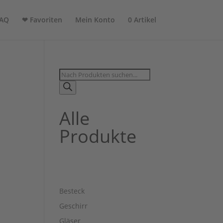
AQ
❤ Favoriten
Mein Konto
0 Artikel
Products
search
Alle
Produkte
Besteck
Geschirr
Gläser