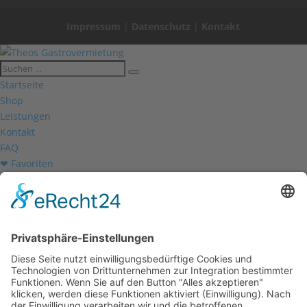
Impressum
|
Datenschutz
|
Kontakt
Startseite
Shop
Leistungen
Kontakt
FAQ
❤ Favoriten
Mein Konto
Betriebsferien
Wir befinden uns vom