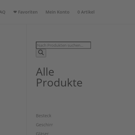
AQ
❤ Favoriten
Mein Konto
0 Artikel
Products
search
Alle
Produkte
Besteck
Geschirr
Gläser