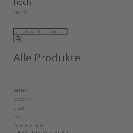
hoch
160,00
€
Products
search
Alle Produkte
Besteck
Geschirr
Gläser
Sets
Küchentechnik
Buffet & Speisenausgabe