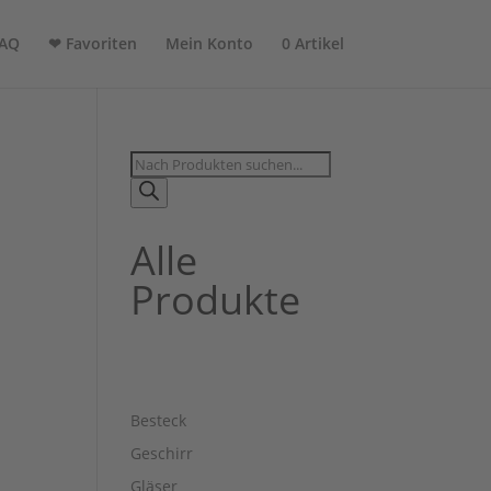
AQ
❤ Favoriten
Mein Konto
0 Artikel
Products
search
Alle
Produkte
Besteck
Geschirr
Gläser