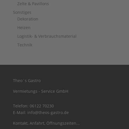
Zelte & Pavillons
Sonstiges
Dekoration
Heizen
Logistik- & Verbrauchsmaterial
Technik
Theo´s Gastro
Vermietungs - Service GmbH
Telefon:
06122 70230
E-Mail:
info@theos-gastro.de
Kontakt, Anfahrt, Öffnungszeiten...