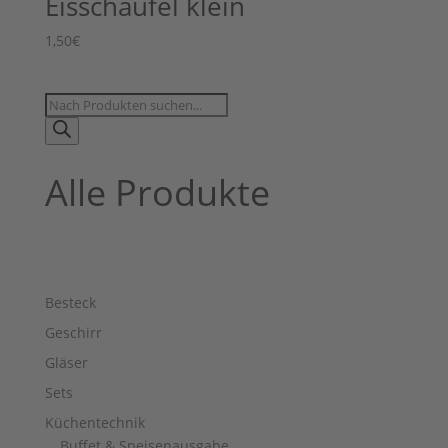
Eisschaufel klein
1,50
€
Products
search
Alle Produkte
Besteck
Geschirr
Gläser
Sets
Küchentechnik
Buffet & Speisenausgabe