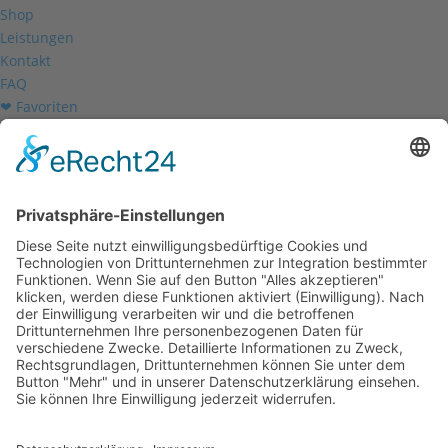
Shop
Leistungen
Kontakt
FAQ
❤ Favoriten
Mein Konto
Betriebsferien
Wir befinden uns vom
19.12.2025 bis einschließlich 07.01.2026
in unseren Betriebsferien.
In dieser Zeit werden Anfragen
weiterhin bearbeitet, allerdings
kann es zu Verzögerungen bei der
Beantwortung kommen.