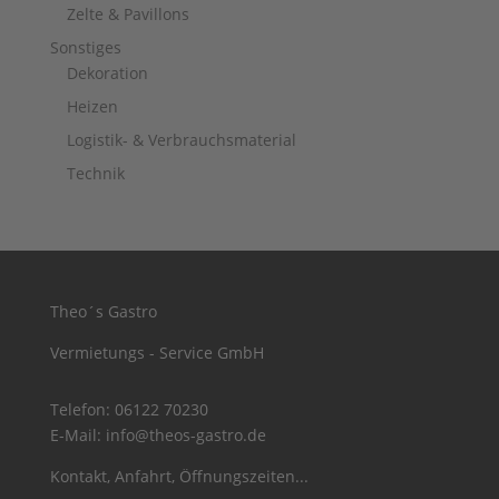
Zelte & Pavillons
Sonstiges
Dekoration
Heizen
Logistik- & Verbrauchsmaterial
Technik
Theo´s Gastro
Vermietungs - Service GmbH
Telefon:
06122 70230
E-Mail:
info@theos-gastro.de
Kontakt, Anfahrt, Öffnungszeiten...