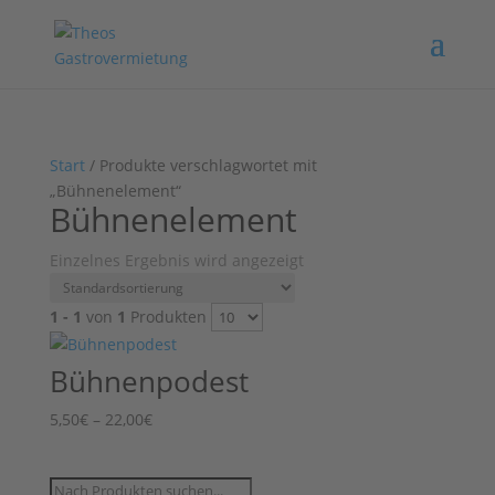
Start
/ Produkte verschlagwortet mit
„Bühnenelement“
Bühnenelement
Einzelnes Ergebnis wird angezeigt
1 - 1
von
1
Produkten
Bühnenpodest
Preisspanne:
5,50
€
–
22,00
€
5,50€
bis
Products
22,00€