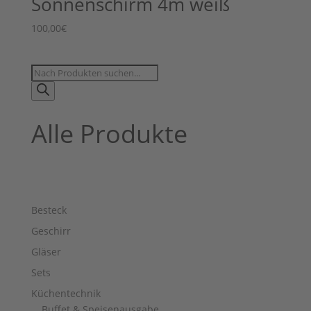
Sonnenschirm 4m weiß
100,00
€
Products
search
Alle Produkte
Besteck
Geschirr
Gläser
Sets
Küchentechnik
Buffet & Speisenausgabe