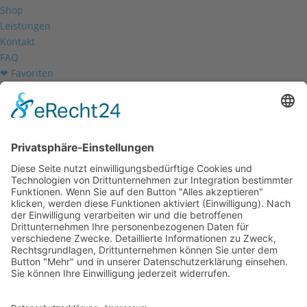
Shop
Leistungen
Kontakt
FAQ
❤ Favoriten
Mein Konto
Betriebsferien
Wir befinden uns vom
19.12.2025 bis einschließlich 07.01.2026
in unseren Betriebsferien.
In dieser Zeit werden Anfragen
weiterhin bearbeitet, allerdings
kann es zu Verzögerungen bei der
Beantwortung kommen.