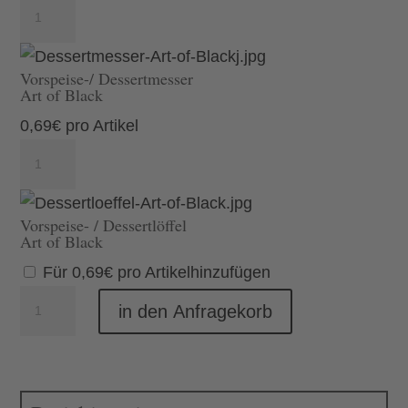
Vorspeise-/
Menge
Dessertgabel
Art
Vorspeise-/ Dessertmesser
of
Art of Black
Black
0,69
€
pro Artikel
Menge
Vorspeise-/
Dessertmesser
Art
Vorspeise- / Dessertlöffel
of
Art of Black
Black
Für
0,69
€
pro Artikel
hinzufügen
Menge
Set
in den Anfragekorb
Vorspeise
Exclusive
Black