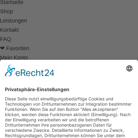
Startseite
Shop
Leistungen
Kontakt
FAQ
❤ Favoriten
Mein Konto
Betriebsferien
Wir befinden uns vom
19.12.2025 bis einschließlich 07.01.2026
in unseren Betriebsferien.