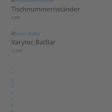
Tischnummernständer
4,00
€
Varytec BatBar
22,00
€
←
1
2
3
4
5
6