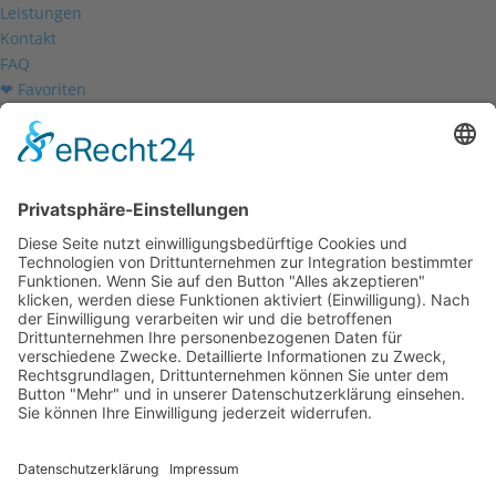
Leistungen
Kontakt
FAQ
❤ Favoriten
Mein Konto
Betriebsferien
Wir befinden uns vom
19.12.2025 bis einschließlich 07.01.2026
in unseren Betriebsferien.
In dieser Zeit werden Anfragen
weiterhin bearbeitet, allerdings
kann es zu Verzögerungen bei der
Beantwortung kommen.