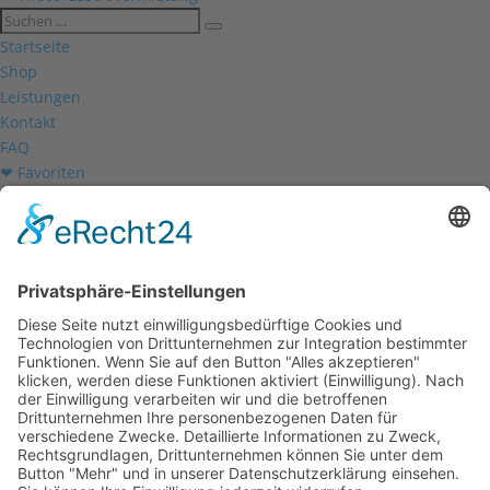
Startseite
Shop
Leistungen
Kontakt
FAQ
❤ Favoriten
Mein Konto
Betriebsferien
Wir befinden uns vom
19.12.2025 bis einschließlich 07.01.2026
in unseren Betriebsferien.
In dieser Zeit werden Anfragen
weiterhin bearbeitet, allerdings